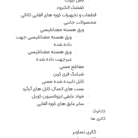
باس تیوب
کفشک الکترود
قطعات و تجهیزات کوره های القایی کانالی
محصولات جانبی
ورق هسته مغناطیسی
ورق هسته مغناطیسی جهت
داده شده
ورق هسته مغناطیسی
غیرجهت داده شده
مقاطع مسی
شیلنگ فری کربن
کابل تابیده شده مسی
بست های اتصال کابل های آبگرد
مواد عایقی ایزولاسیون کویل
سایر عایق های کوره القایی
کاتالوگ
گالری ها
گالری تصاویر