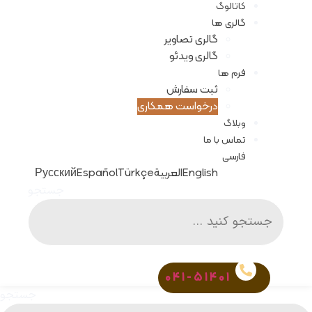
کاتالوگ
گالری ها
گالری تصاویر
گالری ویدئو
فرم ها
ثبت سفارش
درخواست همکاری
وبلاگ
تماس با ما
فارسی
English
العربية
Türkçe
Español
Русский
جستجو
041-51401
جستجو