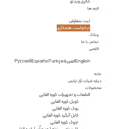
گالری ویدئو
فرم ها
ثبت سفارش
درخواست همکاری
وبلاگ
تماس با ما
فارسی
English
العربية
Türkçe
Español
Русский
خانه
درباره شرکت آراز ترانس
محصولات
قطعات و تجهیزات کوره القایی
کویل کوره القایی
یوک کوره القایی
کابل آبگرد کوره القایی
چوک کوره القایی