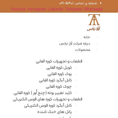
ش
شماره‌ ی تماس: 51401-041
Youtube
Instagram
Linkedin
Telegram
Whatsapp
وا
خانه
درباره شرکت آراز ترانس
محصولات
قطعات و تجهیزات کوره القایی
کویل کوره القایی
یوک کوره القایی
کابل آبگرد کوره القایی
چوک کوره القایی
کلید تغییر بوته (چنج اُور ) کوره القایی
قطعات و تجهیزات کوره های قوس الکتریکی
کابل آبگرد کوره قوس الکتریکی
پانل های خنک کننده