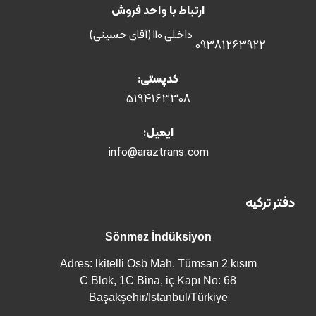
ارتباط با واحد فروش
داخلی 110 (آقای حسینی)
09381263922
کدپستی:
5194163308
ایمیل:
info@araztrans.com
دفتر ترکیه
Sönmez İndüksiyon
Adres: lkitelli Osb Mah. Tümsan 2 kısım
C Blok, 1C Bina, iç Kapı No: 68
Başakşehir/Istanbul/Türkiye