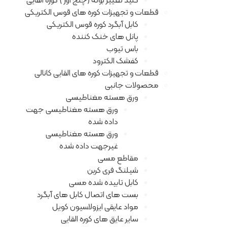
کلید تغییر بوته (چنج اُور ) کوره القایی
قطعات و تجهیزات کوره های قوس الکتریکی
کابل آبگرد کوره قوس الکتریکی
پانل های خنک کننده
باس تیوب
کفشک الکترود
قطعات و تجهیزات کوره های القایی کانالی
محصولات جانبی
ورق هسته مغناطیسی
ورق هسته مغناطیسی جهت
داده شده
ورق هسته مغناطیسی
غیرجهت داده شده
مقاطع مسی
شیلنگ فری کربن
کابل تابیده شده مسی
بست های اتصال کابل های آبگرد
مواد عایقی ایزولاسیون کویل
سایر عایق های کوره القایی